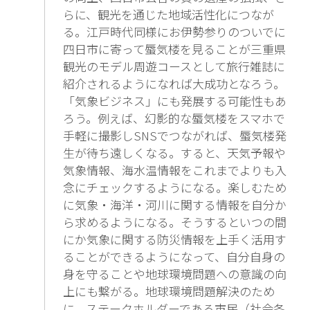
らに、観光を通じた地域活性化につなが
る。江戸時代同様にお伊勢参りのついでに
四日市に寄って蜃気楼を見ることが三重県
観光のモデル周遊コースとして旅行雑誌に
紹介されるようになれば大成功となろう。
「気象ビジネス」にも発展する可能性もあ
ろう。例えば、幻影的な蜃気楼をスマホで
手軽に撮影しSNSでつながれば、蜃気楼発
生が待ち遠しくなる。すると、天気予報や
気象情報、海水温情報をこれまでよりも入
念にチェックするようになる。楽しむため
に気象・海洋・河川に関する情報を自分か
ら求めるようになる。そうするといつの間
にか気象に関する防災情報を上手く活用す
ることができるようになって、自分自身の
身を守ることや地球環境問題への意識の向
上にも繋がる。地球環境問題解決のため
に、ステークホルダーである市民（社会各