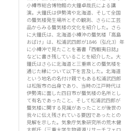
小樽市総合博物館の大鐘卓哉氏による講
演。大鐘氏は伊勢湾や北海道、そして全国
の蜃気楼発生場所とその観測、さらに工芸
品からみる蜃気楼の文化を紹介した。さら
に大鐘氏は、北海道小樽沖の蜃気楼「高島
おばけ」は、松浦武四郎が1846（弘化3）年
に小樽沖で見たことを著書『西蝦夷日誌』
などに書き残していることを紹介した。大
鐘氏はさらに北海道と三重県との蜃気楼を
通じた縁について以下を言及した。北海道
という地名の名付け親でもある松浦武四郎
は松阪市の出身であり、当時の江戸時代は
伊勢湾に面した四日市が蜃気楼の名所とし
て有名であったこと、そして松浦武四郎が
蜃気楼に関する見識があったことが後世の
我々に伝え残されている要因であったとの
見解を示した。気象庁気象研究所の荒木健
太郎氏（三重大学生物資源リサーチフェロ