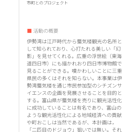
市町とのプロジェクト
活動の概要
伊勢湾は江戸時代から蜃気楼観光の名所と
して知られており、心打たれる美しい「幻
影」を見せてくれる。広重の浮世絵（東海
道四日市）にも描かれおり四日市博物館で
見ることができる。嘆かわしいことに三重
県民の多くはそれを知らない。本事業は伊
勢湾蜃気楼を通じ市民参加型のシチズンサ
イエンスの企画を発展させることを目的と
する。富山県が蜃気楼を売りに観光活性化
に成功していることは有名であり、富山の
ような観光活性化による地域経済への貢献
や町おこしは当然であるが、本計画は，
「二匹目のドジョウ」狙いでは無い。それ