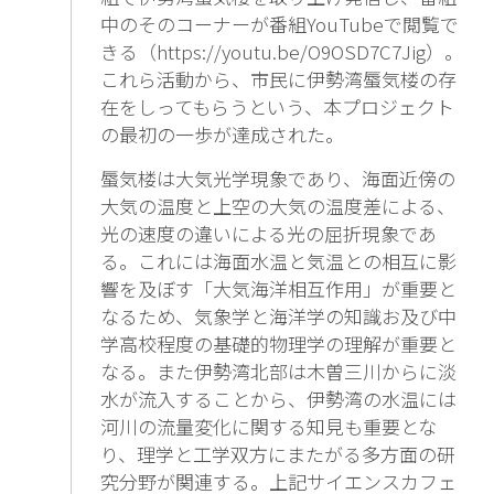
中のそのコーナーが番組YouTubeで閲覧で
きる（https://youtu.be/O9OSD7C7Jig）。
これら活動から、市民に伊勢湾蜃気楼の存
在をしってもらうという、本プロジェクト
の最初の一歩が達成された。
蜃気楼は大気光学現象であり、海面近傍の
大気の温度と上空の大気の温度差による、
光の速度の違いによる光の屈折現象であ
る。これには海面水温と気温との相互に影
響を及ぼす「大気海洋相互作用」が重要と
なるため、気象学と海洋学の知識お及び中
学高校程度の基礎的物理学の理解が重要と
なる。また伊勢湾北部は木曽三川からに淡
水が流入することから、伊勢湾の水温には
河川の流量変化に関する知見も重要とな
り、理学と工学双方にまたがる多方面の研
究分野が関連する。上記サイエンスカフェ