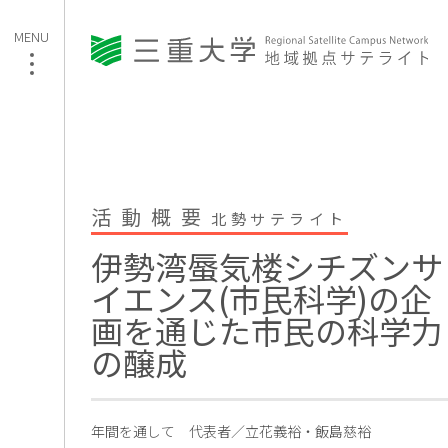
活動概要
北勢サテライト
伊勢湾蜃気楼シチズンサ
イエンス(市民科学)の企
画を通じた市民の科学力
の醸成
年間を通して
代表者／立花義裕・飯島慈裕