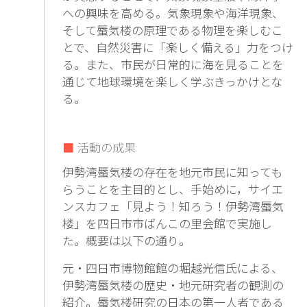
への興味を高める。気象現象や海洋現象、
そして蜃気楼の原理である物理を楽しむこ
とで、自然災害に「楽しく備える」力をつけ
る。また、市民が日常的に海を見ることを
通じて地球環境を楽しく学ぶきっかけとな
る。
活動の成果
伊勢湾蜃気楼の存在を地元市民に知っても
らうことを主目的とし、手始めに，サイエ
ンスカフェ「見よう！知ろう！伊勢湾蜃気
楼」を四日市市ばんこの里会館で実施し
た。概要は以下の通り。
元・四日市博物館館の堀越光信氏による、
伊勢湾蜃気楼の歴史・地元研究者の観測の
紹介。蜃気楼研究の日本の第一人者である