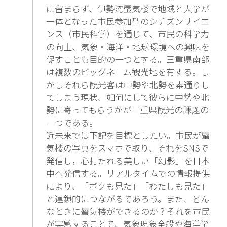
に留まらず、伊勢湾蜃気楼で地域と大学が
一体となった市民参加型のシチズンサイエ
ンス（市民科学）を通じて、市民の科学力
の向上、気象・海洋・地球環境への興味を
促すことも目的の一つとする。三重県南部
は複数のビッグネーム観光地を有する。し
かしそれら観光客は中勢や北勢を素通りし
てしまう現状、如何にして彼らに中勢や北
勢に寄ってもらうかが三重県観光の課題の
一つである。
近未来では下記を目標としたい。市民が蜃
気楼の写真をスマホで取り、それをSNSで
発信し，心打たれる美しい「幻影」を日本
中へ発信する。リアルタイムでの情報提供
により、「ボクも見た」「わたしも見た」
と連鎖的につながるであろう。また、どん
なときに蜃気楼ができるのか？それを市民
が実感することで、気象現象全般や海洋学