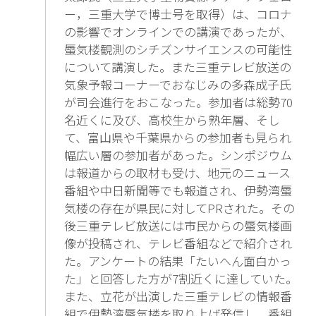
ー，三重大学で博士号を取得）は、コロナ
の影響でオンラインでの講演であったが、
蜃気楼観測のシチズンサイエンスの可能性
について講演した。また三重テレビ放送の
気象予報コーナーでおなじみの多森成子氏
が司会進行をおこなった。参加者は総勢70
名近くに及び、高校生から熟年層、そし
て、富山県や千葉県からの参加者も見られ
幅広い層の参加者があった。シンポジウム
は報道からの取材も受け、地元のニュース
番組や中日新聞等でも報道され、伊勢湾蜃
気楼の存在が県民に対してPRされた。その
後三重テレビ放送には市民からの蜃気楼画
像が投稿され、テレビ番組などで紹介され
た。アンケートの結果「たいへん面白かっ
た」と回答した方が7割近くに達していた。
また、立花が出演した三重テレビの情報番
組で伊勢湾蜃気楼を取り上げ発信し、番組