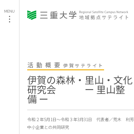
活動概要
伊賀サテライト
伊賀の森林・里山・文化
研究会 ー 里山整
備 ー
令和２年5月1日〜令和３年3月31日
代表者／荒木 利芳
中小企業との共同研究