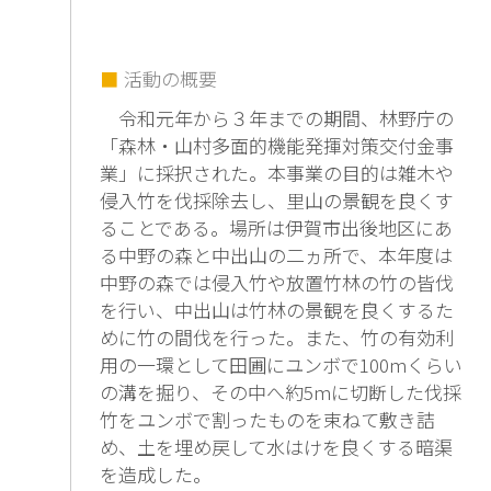
活動の概要
令和元年から３年までの期間、林野庁の
「森林・山村多面的機能発揮対策交付金事
業」に採択された。本事業の目的は雑木や
侵入竹を伐採除去し、里山の景観を良くす
ることである。場所は伊賀市出後地区にあ
る中野の森と中出山の二ヵ所で、本年度は
中野の森では侵入竹や放置竹林の竹の皆伐
を行い、中出山は竹林の景観を良くするた
めに竹の間伐を行った。また、竹の有効利
用の一環として田圃にユンボで100mくらい
の溝を掘り、その中へ約5mに切断した伐採
竹をユンボで割ったものを束ねて敷き詰
め、土を埋め戻して水はけを良くする暗渠
を造成した。